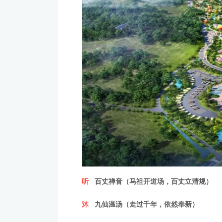
听
百丈禅音（马祖开道场，百丈立清规）
沐
九仙温汤（走过千年，依然奉新）