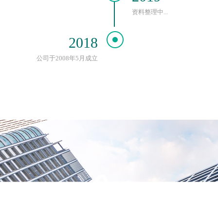
资料整理中...
2018
公司于2008年5月成立
0
年
30