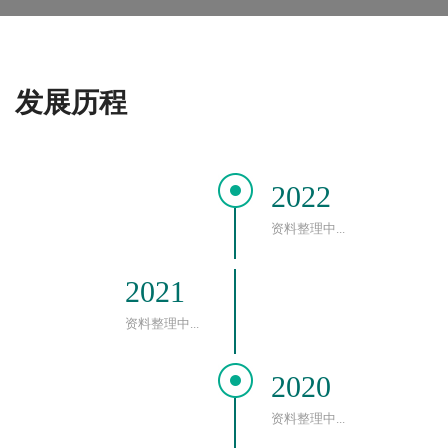
发展历程
2022
资料整理中...
2021
资料整理中...
2020
资料整理中...