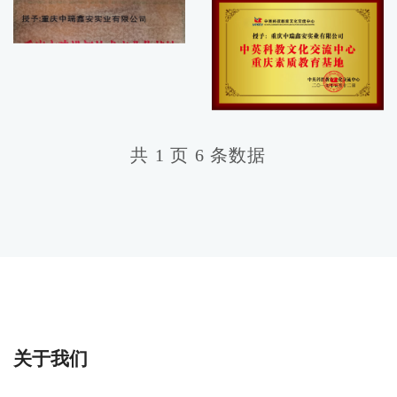
共 1 页 6 条数据
关于我们