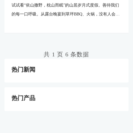
（连锁）房车营地
试试看“依山撒野，枕山而眠”的山居岁月式度假。善待我们
的每一口呼吸。从露台晚宴到草坪BBQ、火锅，没有人会拒
绝热热闹闹的美味。客乐得房车营地游乐项目丰富，功能完
善。不仅有体验感十足的团体项目，还有亲子游乐随到随
玩！
共 1 页 6 条数据
热门新闻
热门产品